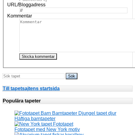
URL/Bloggadress
Kommentar
Till tapetsajtens startsida
Populära tapeter
Häftiga barntapeter
Fototapet med New York motiv