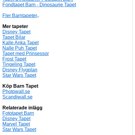
Fondtapet Barn - Dinosaurie Tapet
Fler Barntapeter
..
Mer tapeter
Disney Tapet
Tapet Bilar
Kalle Anka Tapet
Nalle Puh Tapet
Tapet med Prinsessor
Frost Tapet
Tingeling Tapet
Disney Flygplan
Star Wars Tapet
Köp Barn Tapet
Photowall.se
Scandiwall.se
Relaterade inlägg
Fototapet Barn
Disney Tapet
Marvel Tapet
Star Wars Tapet