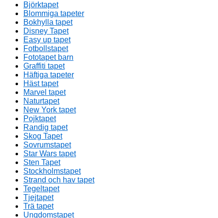
Björktapet
Blommiga tapeter
Bokhylla tapet
Disney Tapet
Easy up tapet
Fotbollstapet
Fototapet barn
Graffiti tapet
Häftiga tapeter
Häst tapet
Marvel tapet
Naturtapet
New York tapet
Pojktapet
Randig tapet
Skog Tapet
Sovrumstapet
Star Wars tapet
Sten Tapet
Stockholmstapet
Strand och hav tapet
Tegeltapet
Tjejtapet
Trä tapet
Ungdomstapet