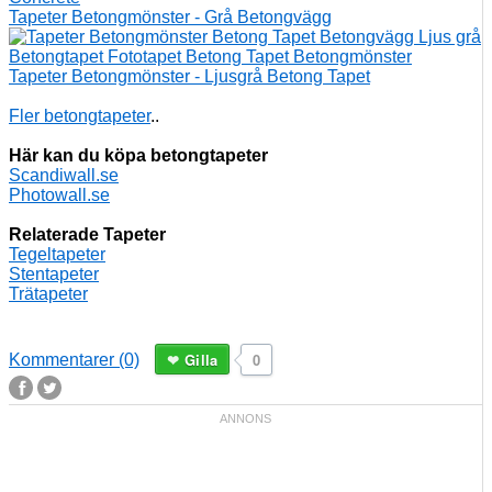
Tapeter Betongmönster - Grå Betongvägg
Tapeter Betongmönster - Ljusgrå Betong Tapet
Fler betongtapeter
..
Här kan du köpa betongtapeter
Scandiwall.se
Photowall.se
Relaterade Tapeter
Tegeltapeter
Stentapeter
Trätapeter
Gilla
0
Kommentarer (0)