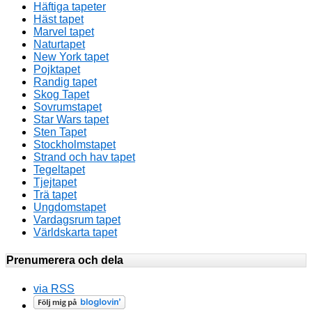
Häftiga tapeter
Häst tapet
Marvel tapet
Naturtapet
New York tapet
Pojktapet
Randig tapet
Skog Tapet
Sovrumstapet
Star Wars tapet
Sten Tapet
Stockholmstapet
Strand och hav tapet
Tegeltapet
Tjejtapet
Trä tapet
Ungdomstapet
Vardagsrum tapet
Världskarta tapet
Prenumerera och dela
via RSS