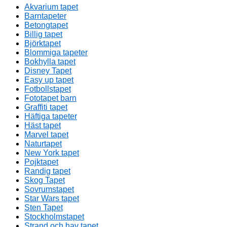
Akvarium tapet
Barntapeter
Betongtapet
Billig tapet
Björktapet
Blommiga tapeter
Bokhylla tapet
Disney Tapet
Easy up tapet
Fotbollstapet
Fototapet barn
Graffiti tapet
Häftiga tapeter
Häst tapet
Marvel tapet
Naturtapet
New York tapet
Pojktapet
Randig tapet
Skog Tapet
Sovrumstapet
Star Wars tapet
Sten Tapet
Stockholmstapet
Strand och hav tapet