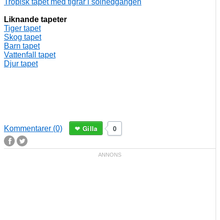
Tropisk tapet med tigrar i solnedgången
Liknande tapeter
Tiger tapet
Skog tapet
Barn tapet
Vattenfall tapet
Djur tapet
Gilla
0
Kommentarer (0)