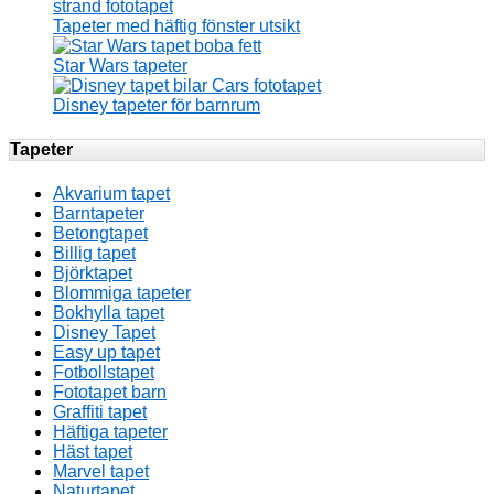
Tapeter med häftig fönster utsikt
Star Wars tapeter
Disney tapeter för barnrum
Tapeter
Akvarium tapet
Barntapeter
Betongtapet
Billig tapet
Björktapet
Blommiga tapeter
Bokhylla tapet
Disney Tapet
Easy up tapet
Fotbollstapet
Fototapet barn
Graffiti tapet
Häftiga tapeter
Häst tapet
Marvel tapet
Naturtapet