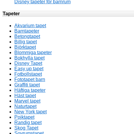
Disney tapeter för barnrum
Tapeter
Akvarium tapet
Barntapeter
Betongtapet
Billig tapet
Björktapet
Blommiga tapeter
Bokhylla tapet
Disney Tapet
Easy up tapet
Fotbollstapet
Fototapet barn
Graffiti tapet
Häftiga tapeter
Häst tapet
Marvel tapet
Naturtapet
New York tapet
Pojktapet
Randig tapet
Skog Tapet
Sovrumstapet